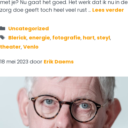
met je? Nu gaat het goed. Het werk dat ik nu in de
zorg doe geeft toch heel veel rust …
Lees verder
Categorieën
Uncategorized
Tags
Blerick
,
energie
,
fotografie
,
hart
,
steyl
,
theater
,
Venlo
18 mei 2023
door
Erik Daems