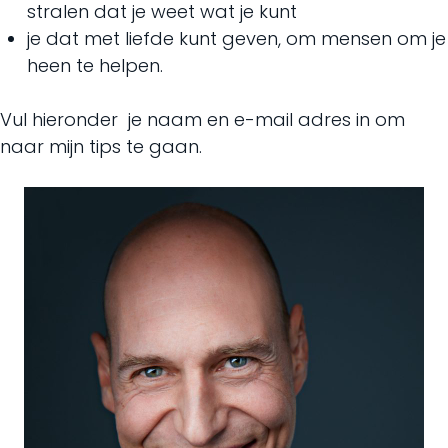
stralen dat je weet wat je kunt
je dat met liefde kunt geven, om mensen om je
heen te helpen.
Vul hieronder je naam en e-mail adres in om
naar mijn tips te gaan.