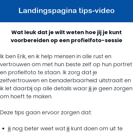
Ga
Landingspagina tips-video
naar
de
inhoud
Wat leuk dat je wilt weten hoe jij je kunt
voorbereiden op een profielfoto-sessie
Ik ben Erik,
en ik help mensen in alle rust en
vertrouwen om met hun beste zelf op hun portret
en profielfoto te staan. Ik zorg dat je
zelfvertrouwen en benaderbaarheid uitstraalt en
ik let daarbij op alle details waar jij je geen zorgen
om hoeft te maken.
Deze tips gaan ervoor zorgen dat:
jij nog beter weet wat jij kunt doen om uit te